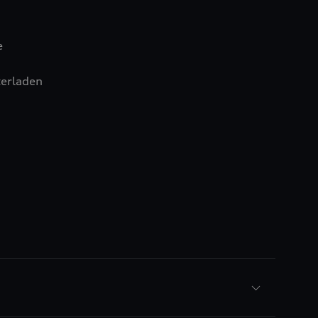
e
erladen