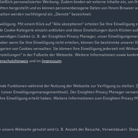
hließlich personalisierter Werbung. Zudem binden wir externe Inhalte ein, um I
tten hergestellt und es können personenbezogene Daten von Ihrem Browser an 
Über Audi
halten werden nachfolgend als „Dienste“ bezeichnet.
illigung. Mit einem Klick auf "Alle akzeptieren" erteilen Sie Ihre Einwilligung
Unternehmen
ede Cookie-Kategorie einzeln anklicken und diese Einstellungen durch Klicken au
twendigen Cookies (z. B. der Ensighten Privacy Manager, unser Einwilligungsma
Karriere
 aber wenn Sie Ihre Einwilligung nicht erteilen, können Sie bestimmte unserer 
orien von Cookies verwalten. Sie können Ihre Einwilligung jederzeit mit Wirku
Investor Relations
-Einstellungen" in der Fußzeile der Webseite. Weitere Informationen sowie ko
enschutzhinweis
und im
Impressum
.
Presse & Media Center
Datenschutz
Audi erleben
de Funktionen während der Nutzung der Webseite zur Verfügung zu stellen. Zu
 (unser Einwilligungsmanagementtool). Der Ensighten Privacy Manager verwen
Newsletter
ihre Einwilligung erteilt haben. Weitere Informationen zum Ensighten Privacy 
unsere Webseite genutzt wird (z. B. Anzahl der Besuche, Verweildauer). Dies