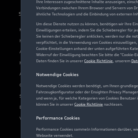
Ihre Interessen zugeschnittene Inhalte anzuzeigen, einsc
Verbindungen zwischen Ihrem Browser und Servern von Dri
Support
ähnliche Technologien und die Einbindung von externen In
Um diese Dienste nutzen zu können, benötigen wir Ihre Einw
Kundenservice
Einwilligungen erteilen, indem Sie die Schieberegler für j
Sie keinen der Schieberegler anklicken, werden nur die no
Händlersuche
verpflichtet, in die Verwendung von Cookies einzuwilligen,
Cookie-Einstellungen anhand der unten aufgeführten Kateg
Audi Code
Widerruf der Einwilligung beachten Sie bitte die "Cookie
Daten finden Sie in unserer
Cookie Richtlinie
, unserem
Dat
Häufige Fragen (FAQ)
Audi Online Beratung
Notwendige Cookies
Online-Terminvereinbarung
Notwendige Cookies werden benötigt, um Ihnen grundlegen
Fahrzeugkonfigurator oder der Ensighten Privacy Manager
Servicekontakt
und wenn ja, für welche Kategorien von Cookies Benutzer 
können Sie in unserer
Cookie Richtlinie
nachlesen.
Bordbuch & Bedienungsanleitungen
Performance Cookies
Verträge kündigen
Performance Cookies sammeln Informationen darüber, wie 
Webseite verwendet.