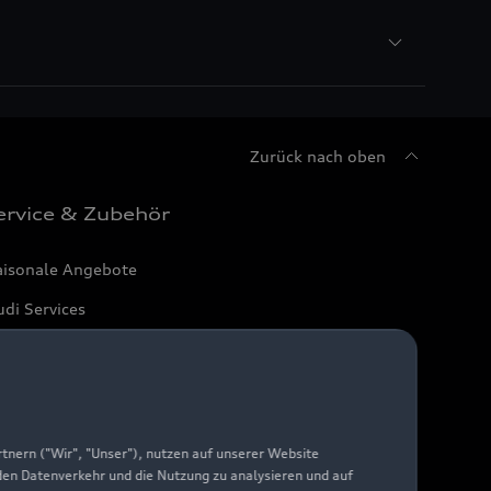
Zurück nach oben
ervice & Zubehör
aisonale Angebote
di Services
arantie
di digital services
yAudi
nern ("Wir", "Unser"), nutzen auf unserer Website
 den Datenverkehr und die Nutzung zu analysieren und auf